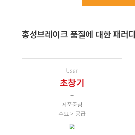
홍성브레이크 품질에 대한 패러다
User
초창기
제품중심
수요 > 공급