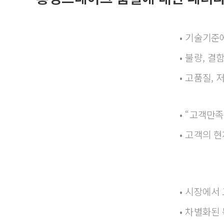
• 기술기준
1단계
• 불량, 
생산자 관점의 품질
• 고품질,
• “고객만
2단계
• 고객의 
소비자 관점의 품질
• 시장에서
3단계
• 차별화된
경쟁우위성의 품질