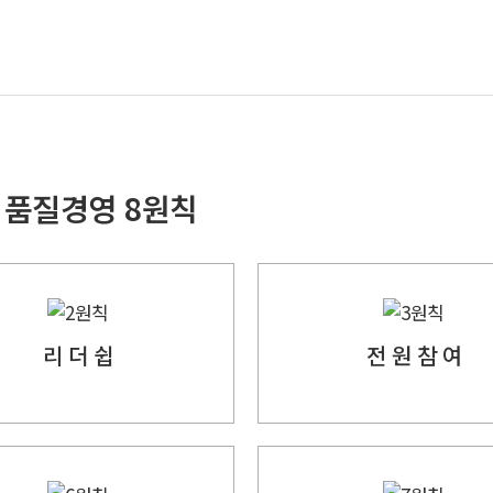
 품질경영 8원칙
리 더 쉽
전 원 참 여